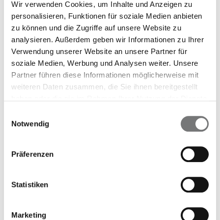
Wir verwenden Cookies, um Inhalte und Anzeigen zu
Impfungen und Impfschema nach STIKO-
personalisieren, Funktionen für soziale Medien anbieten
Empfehlung
zu können und die Zugriffe auf unsere Website zu
Neugeborenen-Screening in den ersten 36
analysieren. Außerdem geben wir Informationen zu Ihrer
Verwendung unserer Website an unsere Partner für
bis 72 Stunden nach der Geburt
soziale Medien, Werbung und Analysen weiter. Unsere
Unfallschutz
Partner führen diese Informationen möglicherweise mit
Hilfsangebote
weiteren Daten zusammen, die Sie ihnen bereitgestellt
haben oder die sie im Rahmen Ihrer Nutzung der Dienste
gesammelt haben.
Einwilligungsauswahl
Unser Plus für Sie
Notwendig
Ausführliches Beratungsgespräch mit einem
Präferenzen
Kinderarzt oder einer Kinderärztin schon vor der
Entbindung
Statistiken
Teilnahmevoraussetzungen:
Marketing