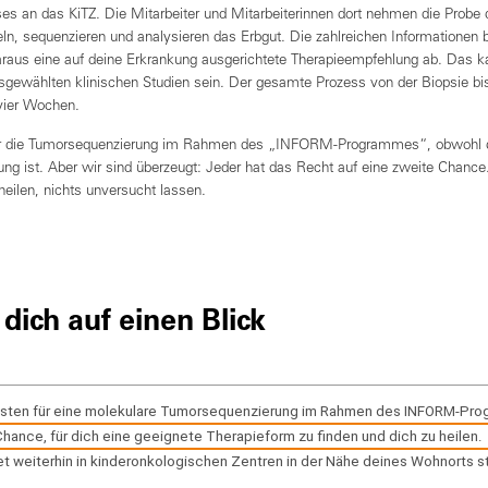
s an das KiTZ. Die Mitarbeiter und Mitarbeiterinnen dort nehmen die Probe
eln, sequenzieren und analysieren das Erbgut. Die zahlreichen Informationen
raus eine auf deine Erkrankung ausgerichtete Therapieempfehlung ab. Das kan
sgewählten klinischen Studien sein. Der gesamte Prozess von der Biopsie bi
 vier Wochen.
r die Tumorsequenzierung im Rahmen des „INFORM-Programmes“, obwohl die
ung ist. Aber wir sind überzeugt: Jeder hat das Recht auf eine zweite Chanc
eilen, nichts unversucht lassen.
 dich auf einen Blick
osten für eine molekulare Tumorsequenzierung im Rahmen des INFORM-Pr
Chance, für dich eine geeignete Therapieform zu finden und dich zu heilen.
t weiterhin in kinderonkologischen Zentren in der Nähe deines Wohnorts st