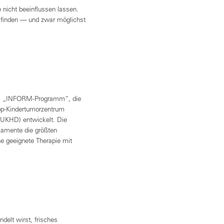
 nicht beeinflussen lassen.
u finden — und zwar möglichst
dem „INFORM-Programm“, die
pp-Kindertumorzentrum
(UKHD) entwickelt. Die
kamente die größten
ne geeignete Therapie mit
delt wirst, frisches