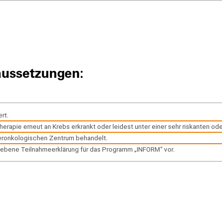
aussetzungen:
ert.
herapie erneut an Krebs erkrankt oder leidest unter einer sehr riskanten od
deronkologischen Zentrum behandelt.
riebene Teilnahmeerklärung für das Programm „INFORM“ vor.