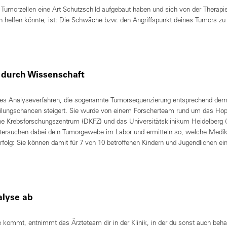
 Tumorzellen eine Art Schutzschild aufgebaut haben und sich von der Therapie
h helfen könnte, ist: Die Schwäche bzw. den Angriffspunkt deines Tumors z
e durch Wissenschaft
rnes Analyseverfahren, die sogenannte Tumorsequenzierung entsprechend 
Heilungschancen steigert. Sie wurde von einem Forscherteam rund um das Ho
he Krebsforschungszentrum (DKFZ) und das Universitätsklinikum Heidelberg 
ntersuchen dabei dein Tumorgewebe im Labor und ermitteln so, welche Medi
folg: Sie können damit für 7 von 10 betroffenen Kindern und Jugendlichen ei
alyse ab
kommt, entnimmt das Ärzteteam dir in der Klinik, in der du sonst auch behan