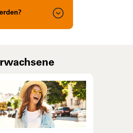
erden?
 Erwachsene