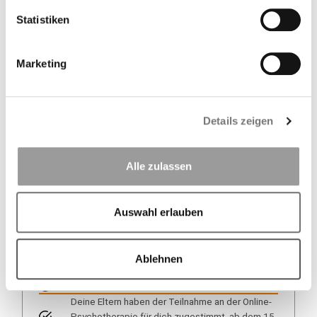
Statistiken
Unser Plus für dich auf einen
Blick
Marketing
Wir ermöglichen dir bis zu 20 Sitzungen einer
videobasierten Online-Psychotherapie.
Details zeigen
Zusammen mit unserem Partner
medicalnetworks garantieren wir dir einen
Erstkontakt innerhalb von zwei Wochen.
Alle zulassen
Falls eine Behandlung notwendig ist, startest du
innerhalb von maximal weiteren 14 Tagen.
Auswahl erlauben
Teilnahmevoraussetzungen:
Ablehnen
Du bist bei uns versichert.
Deine Eltern haben der Teilnahme an der Online-
Psychotherapie für dich zugestimmt, ab dem 15.