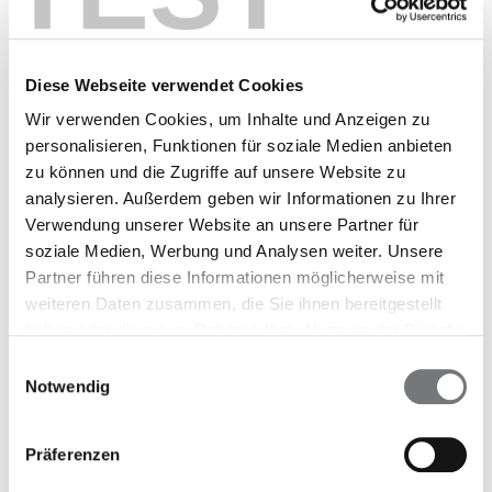
Das bedeutet nicht nur, dass wir mehr
Jugendliche unterstützen können, sondern
auch viel schneller! Zudem können durch die
Diese Webseite verwendet Cookies
Online-Psychotherapie auch junge Menschen
Wir verwenden Cookies, um Inhalte und Anzeigen zu
aus ländlichen Gegenden Hilfe bekommen, in
personalisieren, Funktionen für soziale Medien anbieten
denen es oft schwer ist, mobil zu sein oder
zu können und die Zugriffe auf unsere Website zu
den ÖPNV zu nutzen.
analysieren. Außerdem geben wir Informationen zu Ihrer
Verwendung unserer Website an unsere Partner für
Es gibt aber noch einen besonderen Clou: Je
soziale Medien, Werbung und Analysen weiter. Unsere
früher wir uns um deine Sorgen kümmern,
Partner führen diese Informationen möglicherweise mit
desto besser. Denn das senkt das Risiko, dass
weiteren Daten zusammen, die Sie ihnen bereitgestellt
deine Probleme schlimmer werden und du
haben oder die sie im Rahmen Ihrer Nutzung der Dienste
vielleicht längerfristige Therapie oder sogar
gesammelt haben.
Einwilligungsauswahl
Notwendig
einen Klinikaufenthalt brauchst. Unsere Online-
Psychotherapie leistet da wirklich einen
wichtigen Beitrag!
Präferenzen