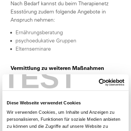
Nach Bedarf kannst du beim Therapienetz
Essstörung zudem folgende Angebote in
Anspruch nehmen:
Ernährungsberatung
psychoedukative Gruppen
Elternseminare
TEST
Vermittlung zu weiteren Maßnahmen
Ein weiterer Vorteil für dich: Durch die
Kooperation mit einzelnen Leistungserbringern
kannst du mit weiteren für dich geeigneten
Diese Webseite verwendet Cookies
Therapieangeboten bereits nach deutlich
Wir verwenden Cookies, um Inhalte und Anzeigen zu
kürzerer Wartezeit starten. Das Therapienetz
personalisieren, Funktionen für soziale Medien anbieten
Essstörung kann dich, wenn es notwendig ist,
zu können und die Zugriffe auf unsere Website zu