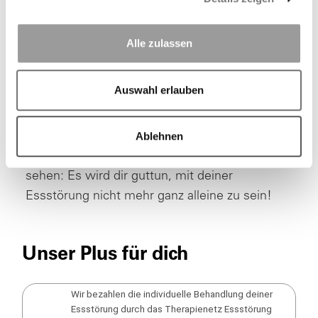
vor dir! Schau deshalb nach vorne und wage
den ersten Schritt der Veränderung. Ab da bist
Alle zulassen
du nicht mehr alleine: Wir unterstützen dich
finanziell, indem wir dir die „TNESS“-
Auswahl erlauben
Leistungen bezahlen. Und die Kolleginnen und
Kollegen des Netzwerks begleiten dich auf
dem weiteren Weg zu mehr Gesundheit,
Ablehnen
Wohlgefühl und Lebensqualität. Du wirst
sehen: Es wird dir guttun, mit deiner
Essstörung nicht mehr ganz alleine zu sein!
Unser Plus für dich
Wir bezahlen die individuelle Behandlung deiner
Essstörung durch das Therapienetz Essstörung