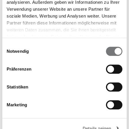
in folgende Maßnahmen weitervermitteln.
analysieren. Außerdem geben wir Informationen zu Ihrer
Diese sind zwar nicht Teil des
Verwendung unserer Website an unsere Partner für
soziale Medien, Werbung und Analysen weiter. Unsere
Versorgungsmodells, werden aber nach
Partner führen diese Informationen möglicherweise mit
psychotherapeutischer bzw. ärztlicher
weiteren Daten zusammen, die Sie ihnen bereitgestellt
Feststellung des Bedarfs auch von deiner
haben oder die sie im Rahmen Ihrer Nutzung der Dienste
Krankenkasse übernommen:
gesammelt haben.
Einwilligungsauswahl
Notwendig
Verhaltenstherapie
Tiefenpsychologische und psychoanalytische
Präferenzen
Therapie
Systemische Therapie / Familientherapie
Psychosomatische Kliniken
Statistiken
Therapeutische Wohngruppen
Marketing
Mach den ersten Schritt
Du bist jung, du hast dein ganzes Leben noch
Details zeigen